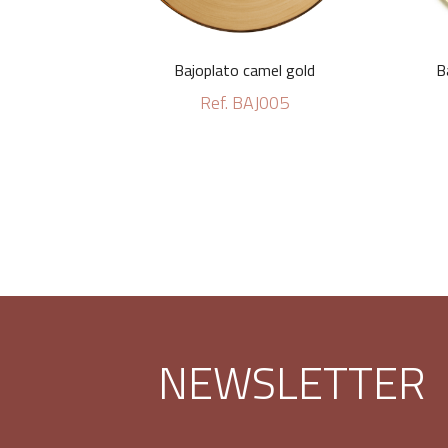
Bajoplato camel gold
B
Ref. BAJ005
NEWSLETTER