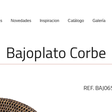
os
Novedades
Inspiracion
Catálogo
Galería
Bajoplato Corbe
REF. BAJ06