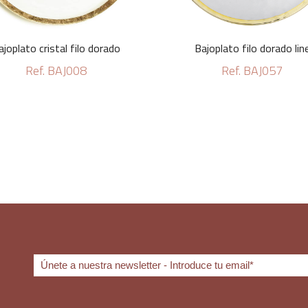
ajoplato cristal filo dorado
Bajoplato filo dorado lin
Ref. BAJ008
Ref. BAJ057