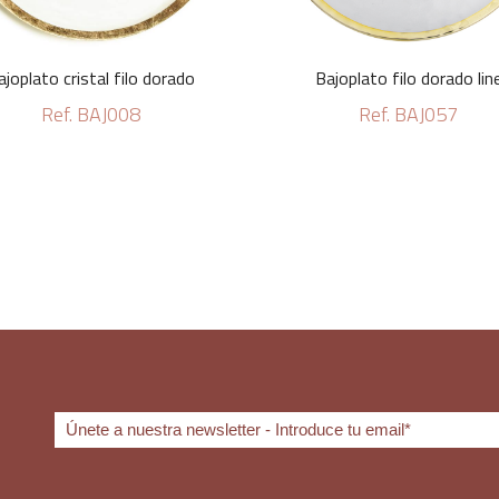
ajoplato cristal filo dorado
Bajoplato filo dorado lin
Ref. BAJ008
Ref. BAJ057