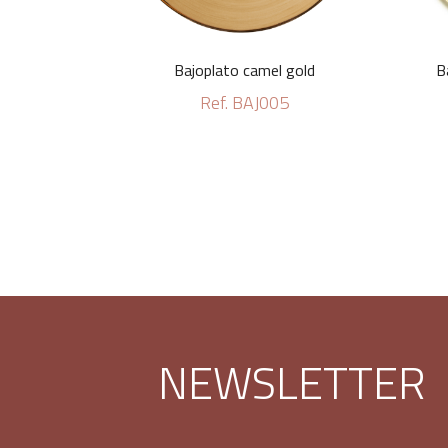
Bajoplato camel gold
B
Ref. BAJ005
NEWSLETTER