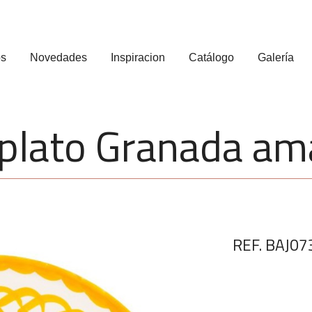
os
Novedades
Inspiracion
Catálogo
Galería
plato Granada ama
REF. BAJ07