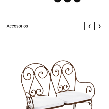
Accesorios
❮
❯