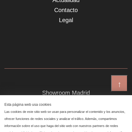
Actualidad
Contacto
Legal
↑
Showroom Madrid
Plaza de Canalejas 6, 4 izq
Esta página web usa cookies
Centro, 28014 Madrid
Las cookies de este sitio web se usan para personalizar el contenido y los anuncios,
ofrecer funciones de redes sociales y analizar el tráfico. Además, compartimos
información sobre el uso que haga del sitio web con nuestros partners de redes
Showroom Marbella