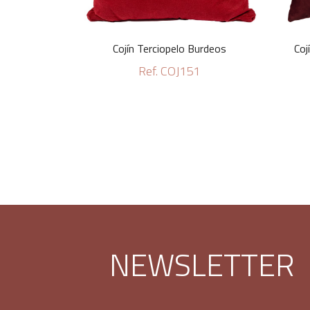
Cojín Terciopelo Burdeos
Coj
Ref. COJ151
NEWSLETTER