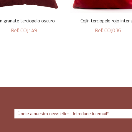
ín granate terciopelo oscuro
Cojín terciopelo rojo inten
Ref. COJ149
Ref. COJ036