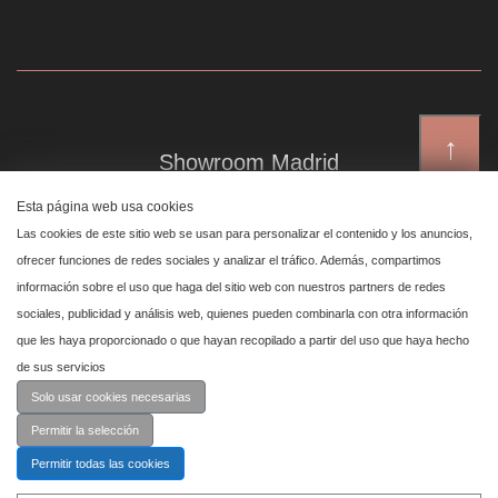
↑
Showroom Madrid
Plaza de Canalejas 6, 4 izq
Esta página web usa cookies
Centro, 28014 Madrid
Las cookies de este sitio web se usan para personalizar el contenido y los anuncios,
ofrecer funciones de redes sociales y analizar el tráfico. Además, compartimos
información sobre el uso que haga del sitio web con nuestros partners de redes
Showroom Marbella
sociales, publicidad y análisis web, quienes pueden combinarla con otra información
que les haya proporcionado o que hayan recopilado a partir del uso que haya hecho
Polígono Industrial de San Pedro de Alcántara,
de sus servicios
calle Reino Unido, primera planta nave 24, 29670 Marbella
Solo usar cookies necesarias
Permitir la selección
Permitir todas las cookies