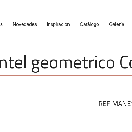
os
Novedades
Inspiracion
Catálogo
Galería
tel geometrico C
REF. MANE