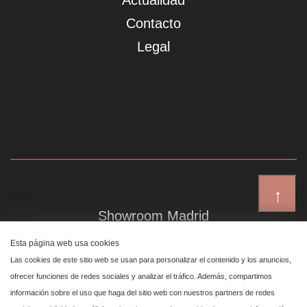
Actualidad
Contacto
Legal
↑
Showroom Madrid
Plaza de Canalejas 6, 4 izq
Esta página web usa cookies
Centro, 28014 Madrid
Las cookies de este sitio web se usan para personalizar el contenido y los anuncios,
ofrecer funciones de redes sociales y analizar el tráfico. Además, compartimos
información sobre el uso que haga del sitio web con nuestros partners de redes
Showroom Marbella