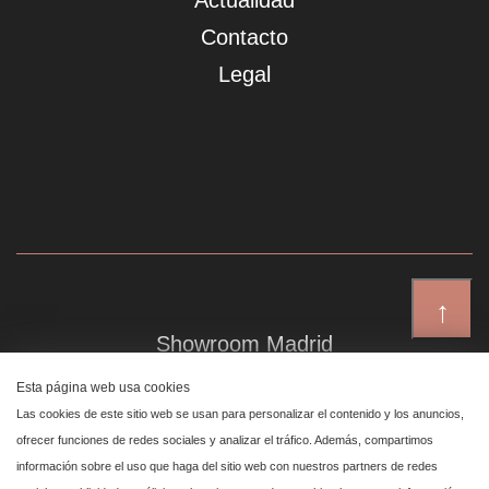
Actualidad
Contacto
Legal
↑
Showroom Madrid
Plaza de Canalejas 6, 4 izq
Esta página web usa cookies
Centro, 28014 Madrid
Las cookies de este sitio web se usan para personalizar el contenido y los anuncios,
ofrecer funciones de redes sociales y analizar el tráfico. Además, compartimos
información sobre el uso que haga del sitio web con nuestros partners de redes
Showroom Marbella