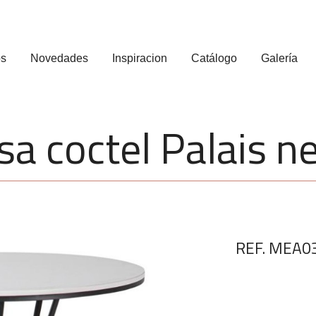
os
Novedades
Inspiracion
Catálogo
Galería
a coctel Palais n
REF. MEA0