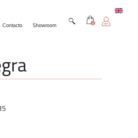
0
Contacto
Showroom
egra
35