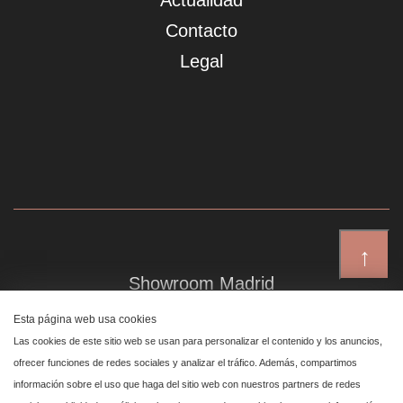
Actualidad
Contacto
Legal
↑
Showroom Madrid
Plaza de Canalejas 6, 4 izq
Esta página web usa cookies
Centro, 28014 Madrid
Las cookies de este sitio web se usan para personalizar el contenido y los anuncios,
ofrecer funciones de redes sociales y analizar el tráfico. Además, compartimos
información sobre el uso que haga del sitio web con nuestros partners de redes
Showroom Marbella