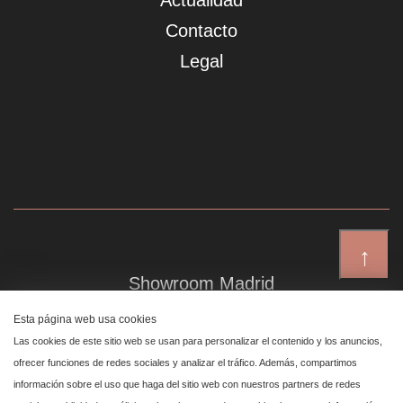
Actualidad
Contacto
Legal
↑
Showroom Madrid
Plaza de Canalejas 6, 4 izq
Esta página web usa cookies
Centro, 28014 Madrid
Las cookies de este sitio web se usan para personalizar el contenido y los anuncios,
ofrecer funciones de redes sociales y analizar el tráfico. Además, compartimos
información sobre el uso que haga del sitio web con nuestros partners de redes
Showroom Marbella