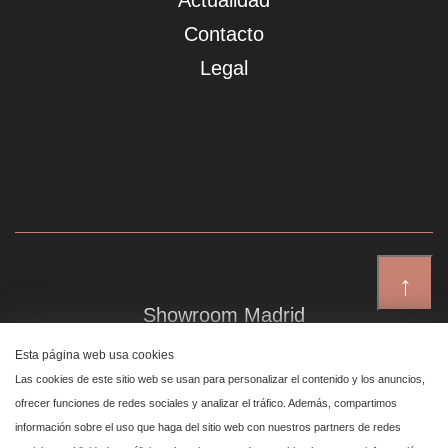
Actualidad
Contacto
Legal
↑
Showroom Madrid
Plaza de Canalejas 6, 4 izq
Esta página web usa cookies
Centro, 28014 Madrid
Las cookies de este sitio web se usan para personalizar el contenido y los anuncios,
ofrecer funciones de redes sociales y analizar el tráfico. Además, compartimos
información sobre el uso que haga del sitio web con nuestros partners de redes
Showroom Marbella