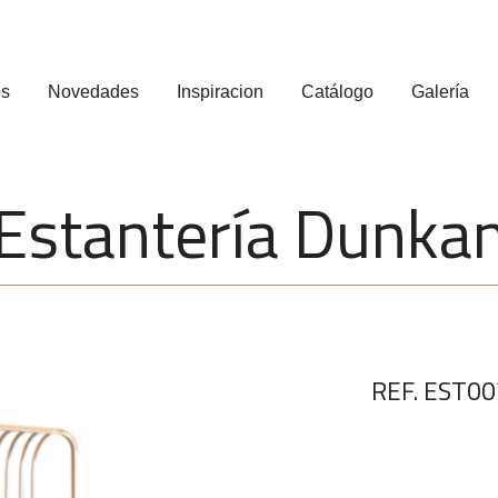
os
Novedades
Inspiracion
Catálogo
Galería
Estantería Dunka
REF. EST00