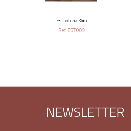
Estanteria Klim
Ref. EST009
NEWSLETTER