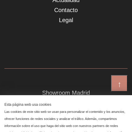
Actualidad
Contacto
Legal
↑
Showroom Madrid
Plaza de Canalejas 6, 4 izq
Esta página web usa cookies
Centro, 28014 Madrid
Las cookies de este sitio web se usan para personalizar el contenido y los anuncios,
ofrecer funciones de redes sociales y analizar el tráfico. Además, compartimos
información sobre el uso que haga del sitio web con nuestros partners de redes
Showroom Marbella