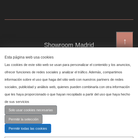
↑
Showroom Madrid
Plaza de Canalejas 6, 4 izq
Esta página web usa cookies
Centro, 28014 Madrid
Las cookies de este sitio web se usan para personalizar el contenido y los anuncios,
ofrecer funciones de redes sociales y analizar el tráfico. Además, compartimos
información sobre el uso que haga del sitio web con nuestros partners de redes
Showroom Marbella
sociales, publicidad y análisis web, quienes pueden combinarla con otra información
que les haya proporcionado o que hayan recopilado a partir del uso que haya hecho
Polígono Industrial de San Pedro de Alcántara,
de sus servicios
calle Reino Unido, primera planta nave 24, 29670 Marbella
Solo usar cookies necesarias
Permitir la selección
Permitir todas las cookies