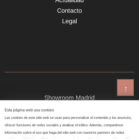
Actualidad
Contacto
Legal
↑
Showroom Madrid
Plaza de Canalejas 6, 4 izq
Esta página web usa cookies
Centro, 28014 Madrid
Las cookies de este sitio web se usan para personalizar el contenido y los anuncios,
ofrecer funciones de redes sociales y analizar el tráfico. Además, compartimos
información sobre el uso que haga del sitio web con nuestros partners de redes
Showroom Marbella