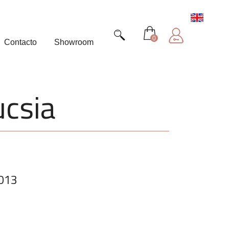
0
Contacto
Showroom
ucsia
013