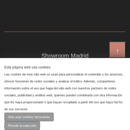
↑
Showroom Madrid
Plaza de Canalejas 6, 4 izq
Esta página web usa cookies
Centro, 28014 Madrid
Las cookies de este sitio web se usan para personalizar el contenido y los anuncios,
ofrecer funciones de redes sociales y analizar el tráfico. Además, compartimos
información sobre el uso que haga del sitio web con nuestros partners de redes
Showroom Marbella
sociales, publicidad y análisis web, quienes pueden combinarla con otra información
que les haya proporcionado o que hayan recopilado a partir del uso que haya hecho
Polígono Industrial de San Pedro de Alcántara,
de sus servicios
calle Reino Unido, primera planta nave 24, 29670 Marbella
Solo usar cookies necesarias
Permitir la selección