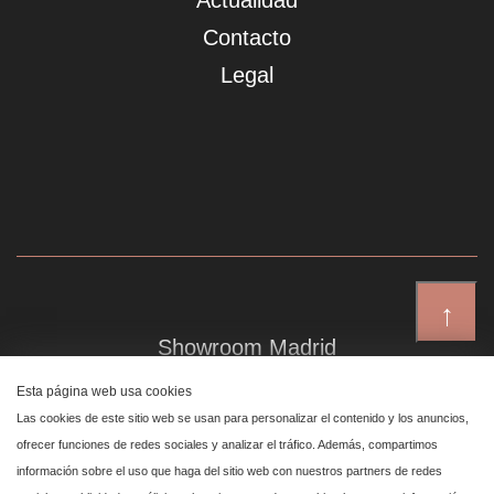
Actualidad
Contacto
Legal
↑
Showroom Madrid
Plaza de Canalejas 6, 4 izq
Esta página web usa cookies
Centro, 28014 Madrid
Las cookies de este sitio web se usan para personalizar el contenido y los anuncios,
ofrecer funciones de redes sociales y analizar el tráfico. Además, compartimos
información sobre el uso que haga del sitio web con nuestros partners de redes
Showroom Marbella