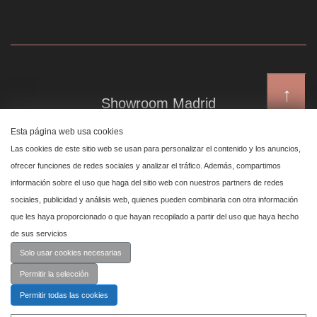
↑
Showroom Madrid
Plaza de Canalejas 6, 4 izq
Esta página web usa cookies
Centro, 28014 Madrid
Las cookies de este sitio web se usan para personalizar el contenido y los anuncios,
ofrecer funciones de redes sociales y analizar el tráfico. Además, compartimos
información sobre el uso que haga del sitio web con nuestros partners de redes
Showroom Marbella
sociales, publicidad y análisis web, quienes pueden combinarla con otra información
que les haya proporcionado o que hayan recopilado a partir del uso que haya hecho
Polígono Industrial de San Pedro de Alcántara,
de sus servicios
calle Reino Unido, primera planta nave 24, 29670 Marbella
Solo usar cookies necesarias
Permitir la selección
Permitir todas las cookies