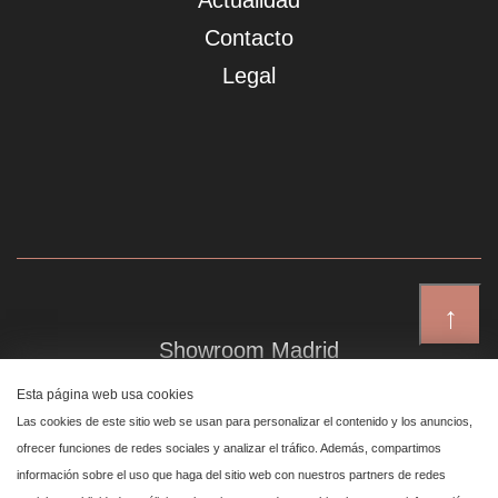
Actualidad
Contacto
Legal
↑
Showroom Madrid
Plaza de Canalejas 6, 4 izq
Esta página web usa cookies
Centro, 28014 Madrid
Las cookies de este sitio web se usan para personalizar el contenido y los anuncios,
ofrecer funciones de redes sociales y analizar el tráfico. Además, compartimos
información sobre el uso que haga del sitio web con nuestros partners de redes
Showroom Marbella