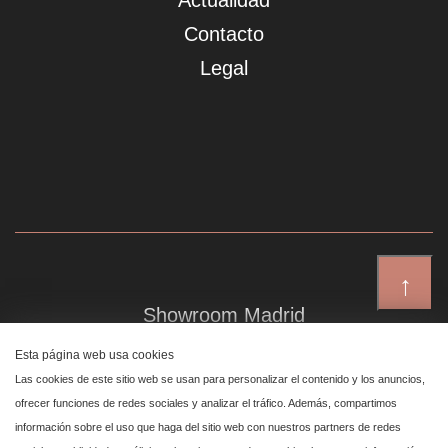
Actualidad
Contacto
Legal
↑
Showroom Madrid
Plaza de Canalejas 6, 4 izq
Esta página web usa cookies
Centro, 28014 Madrid
Las cookies de este sitio web se usan para personalizar el contenido y los anuncios,
ofrecer funciones de redes sociales y analizar el tráfico. Además, compartimos
información sobre el uso que haga del sitio web con nuestros partners de redes
Showroom Marbella