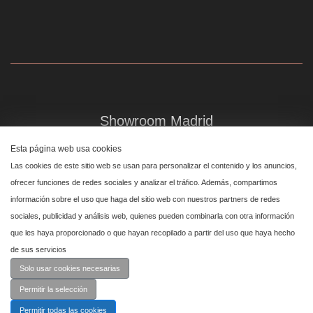
Showroom Madrid
Plaza de Canalejas 6, 4 izq
Esta página web usa cookies
Centro, 28014 Madrid
Las cookies de este sitio web se usan para personalizar el contenido y los anuncios,
↑
ofrecer funciones de redes sociales y analizar el tráfico. Además, compartimos
información sobre el uso que haga del sitio web con nuestros partners de redes
Showroom Marbella
sociales, publicidad y análisis web, quienes pueden combinarla con otra información
que les haya proporcionado o que hayan recopilado a partir del uso que haya hecho
Polígono Industrial de San Pedro de Alcántara,
de sus servicios
calle Reino Unido, primera planta nave 24, 29670 Marbella
Solo usar cookies necesarias
Permitir la selección
Permitir todas las cookies