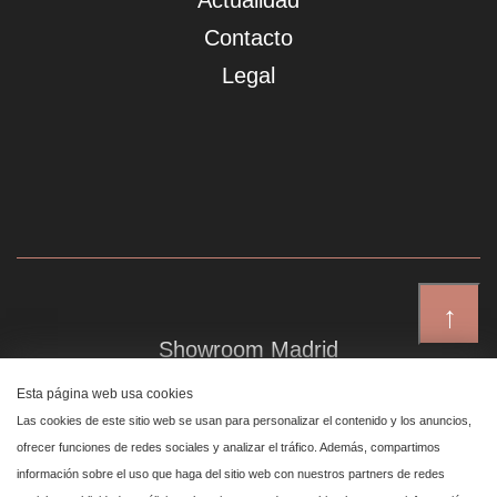
Actualidad
Contacto
Legal
↑
Showroom Madrid
Plaza de Canalejas 6, 4 izq
Esta página web usa cookies
Centro, 28014 Madrid
Las cookies de este sitio web se usan para personalizar el contenido y los anuncios,
ofrecer funciones de redes sociales y analizar el tráfico. Además, compartimos
información sobre el uso que haga del sitio web con nuestros partners de redes
Showroom Marbella