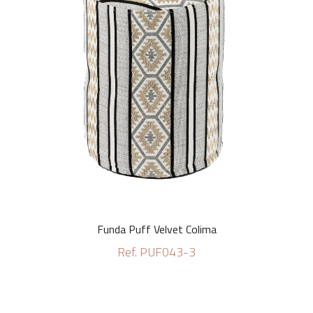
Funda Puff Velvet Colima
Ref. PUF043-3