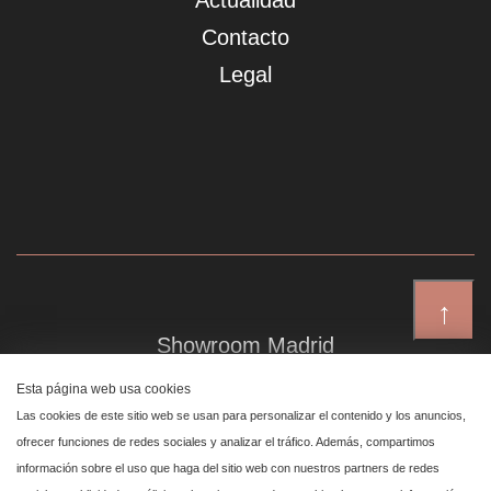
Actualidad
Contacto
Legal
↑
Showroom Madrid
Plaza de Canalejas 6, 4 izq
Esta página web usa cookies
Centro, 28014 Madrid
Las cookies de este sitio web se usan para personalizar el contenido y los anuncios,
ofrecer funciones de redes sociales y analizar el tráfico. Además, compartimos
información sobre el uso que haga del sitio web con nuestros partners de redes
Showroom Marbella