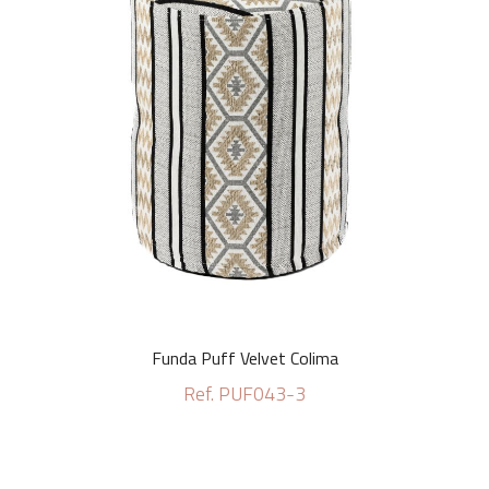
Funda Puff Velvet Colima
Ref. PUF043-3