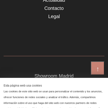
Actualidad
Contacto
Legal
↑
Showroom Madrid
Plaza de Canalejas 6, 4 izq
Esta página web usa cookies
Centro, 28014 Madrid
Las cookies de este sitio web se usan para personalizar el contenido y los anuncios,
ofrecer funciones de redes sociales y analizar el tráfico. Además, compartimos
información sobre el uso que haga del sitio web con nuestros partners de redes
Showroom Marbella