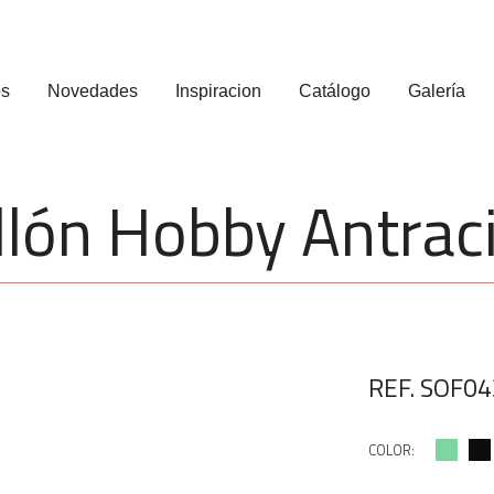
os
Novedades
Inspiracion
Catálogo
Galería
llón Hobby Antrac
REF. SOF04
COLOR: