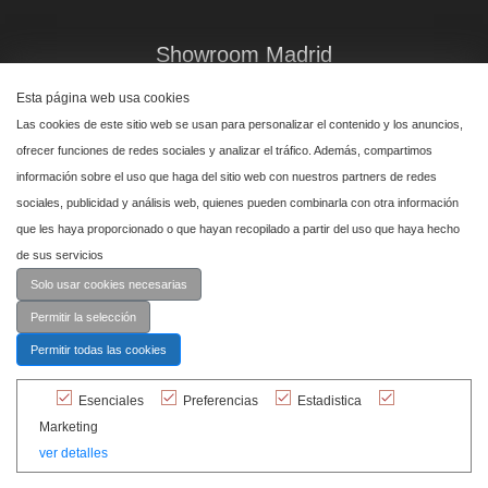
Showroom Madrid
Plaza de Canalejas 6, 4 izq
Esta página web usa cookies
Centro, 28014 Madrid
Las cookies de este sitio web se usan para personalizar el contenido y los anuncios,
↑
ofrecer funciones de redes sociales y analizar el tráfico. Además, compartimos
información sobre el uso que haga del sitio web con nuestros partners de redes
Showroom Marbella
sociales, publicidad y análisis web, quienes pueden combinarla con otra información
que les haya proporcionado o que hayan recopilado a partir del uso que haya hecho
Polígono Industrial de San Pedro de Alcántara,
de sus servicios
calle Reino Unido, primera planta nave 24, 29670 Marbella
Solo usar cookies necesarias
Permitir la selección
Permitir todas las cookies
Esenciales
Preferencias
Estadistica
© Cashmere 2026 Todos los derechos
Marketing
reservados.
ver detalles