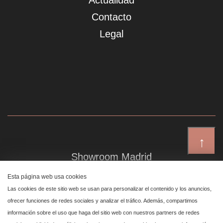
Actualidad
Contacto
Legal
↑
Showroom Madrid
Plaza de Canalejas 6, 4 izq
Esta página web usa cookies
Centro, 28014 Madrid
Las cookies de este sitio web se usan para personalizar el contenido y los anuncios,
ofrecer funciones de redes sociales y analizar el tráfico. Además, compartimos
información sobre el uso que haga del sitio web con nuestros partners de redes
Showroom Marbella