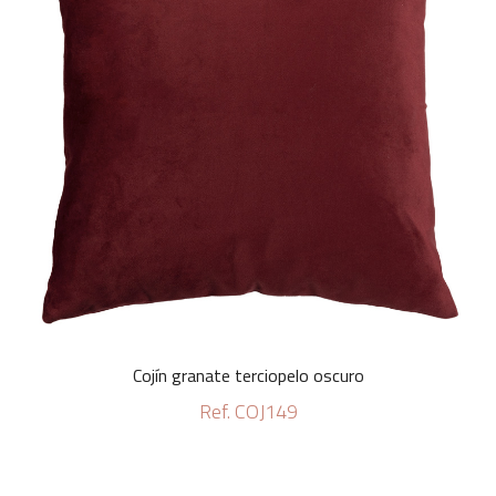
Cojín granate terciopelo oscuro
Ref. COJ149