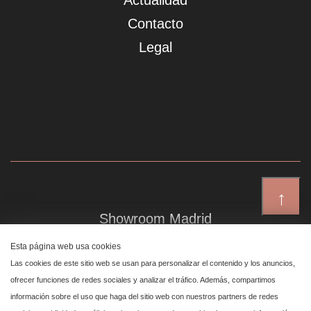
Actualidad
Contacto
Legal
↑
Showroom Madrid
Plaza de Canalejas 6, 4 izq
Esta página web usa cookies
Centro, 28014 Madrid
Las cookies de este sitio web se usan para personalizar el contenido y los anuncios,
ofrecer funciones de redes sociales y analizar el tráfico. Además, compartimos
información sobre el uso que haga del sitio web con nuestros partners de redes
Showroom Marbella