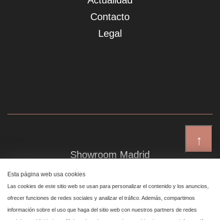
Actualidad
Contacto
Legal
↑
Showroom Madrid
Plaza de Canalejas 6, 4 izq
Esta página web usa cookies
Centro, 28014 Madrid
Las cookies de este sitio web se usan para personalizar el contenido y los anuncios,
ofrecer funciones de redes sociales y analizar el tráfico. Además, compartimos
información sobre el uso que haga del sitio web con nuestros partners de redes
Showroom Marbella