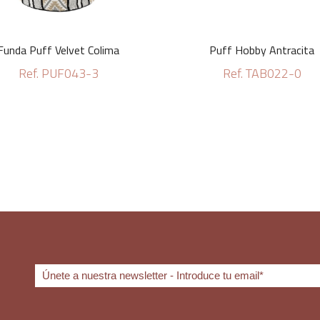
Funda Puff Velvet Colima
Puff Hobby Antracita
Ref. PUF043-3
Ref. TAB022-0