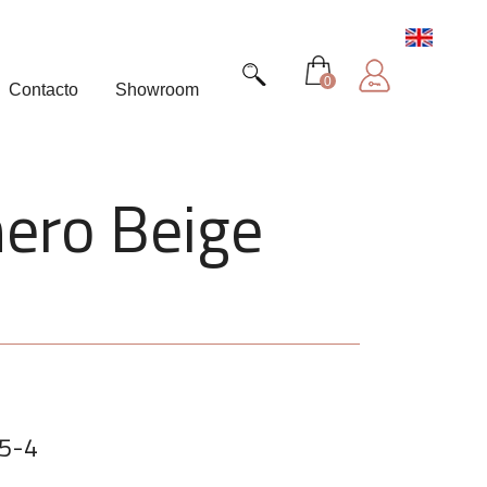
0
Contacto
Showroom
nero Beige
35-4