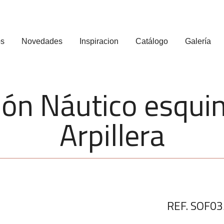
os
Novedades
Inspiracion
Catálogo
Galería
lón Náutico esqui
Arpillera
REF. SOF0