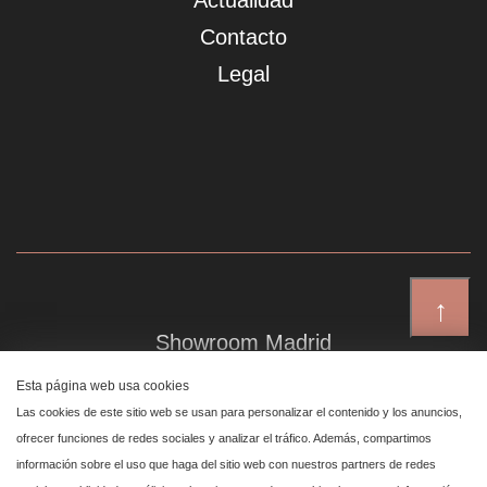
Actualidad
Contacto
Legal
↑
Showroom Madrid
Plaza de Canalejas 6, 4 izq
Esta página web usa cookies
Centro, 28014 Madrid
Las cookies de este sitio web se usan para personalizar el contenido y los anuncios,
ofrecer funciones de redes sociales y analizar el tráfico. Además, compartimos
información sobre el uso que haga del sitio web con nuestros partners de redes
Showroom Marbella