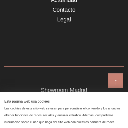
Actualidad
Contacto
Legal
↑
Showroom Madrid
Plaza de Canalejas 6, 4 izq
Esta página web usa cookies
Centro, 28014 Madrid
Las cookies de este sitio web se usan para personalizar el contenido y los anuncios,
ofrecer funciones de redes sociales y analizar el tráfico. Además, compartimos
información sobre el uso que haga del sitio web con nuestros partners de redes
Showroom Marbella