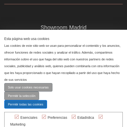
Showroom Madrid
Plaza de Canalejas 6, 4 izq
Esta página web usa cookies
Centro, 28014 Madrid
Las cookies de este sitio web se usan para personalizar el contenido y los anuncios,
ofrecer funciones de redes sociales y analizar el tráfico. Además, compartimos
información sobre el uso que haga del sitio web con nuestros partners de redes
Showroom Marbella
sociales, publicidad y análisis web, quienes pueden combinarla con otra información
que les haya proporcionado o que hayan recopilado a partir del uso que haya hecho
Polígono Industrial de San Pedro de Alcántara,
de sus servicios
calle Reino Unido, primera planta nave 24, 29670 Marbella
Solo usar cookies necesarias
Permitir la selección
Permitir todas las cookies
Esenciales
Preferencias
Estadistica
© Cashmere 2026 Todos los derechos
Marketing