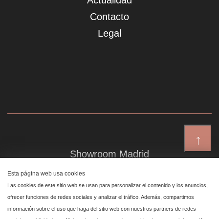
Actualidad
Contacto
Legal
↑
Showroom Madrid
Plaza de Canalejas 6, 4 izq
Esta página web usa cookies
Centro, 28014 Madrid
Las cookies de este sitio web se usan para personalizar el contenido y los anuncios,
ofrecer funciones de redes sociales y analizar el tráfico. Además, compartimos
información sobre el uso que haga del sitio web con nuestros partners de redes
Showroom Marbella