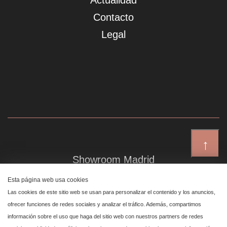
Actualidad
Contacto
Legal
↑
Showroom Madrid
Plaza de Canalejas 6, 4 izq
Esta página web usa cookies
Centro, 28014 Madrid
Las cookies de este sitio web se usan para personalizar el contenido y los anuncios,
ofrecer funciones de redes sociales y analizar el tráfico. Además, compartimos
información sobre el uso que haga del sitio web con nuestros partners de redes
Showroom Marbella