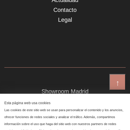
Actualidad
Contacto
Legal
↑
Showroom Madrid
Plaza de Canalejas 6, 4 izq
Esta página web usa cookies
Centro, 28014 Madrid
Las cookies de este sitio web se usan para personalizar el contenido y los anuncios,
ofrecer funciones de redes sociales y analizar el tráfico. Además, compartimos
información sobre el uso que haga del sitio web con nuestros partners de redes
Showroom Marbella