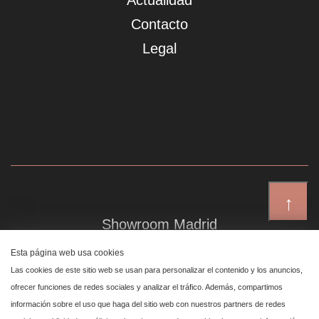
Actualidad
Contacto
Legal
↑
Showroom Madrid
Plaza de Canalejas 6, 4 izq
Esta página web usa cookies
Centro, 28014 Madrid
Las cookies de este sitio web se usan para personalizar el contenido y los anuncios,
ofrecer funciones de redes sociales y analizar el tráfico. Además, compartimos
información sobre el uso que haga del sitio web con nuestros partners de redes
Showroom Marbella