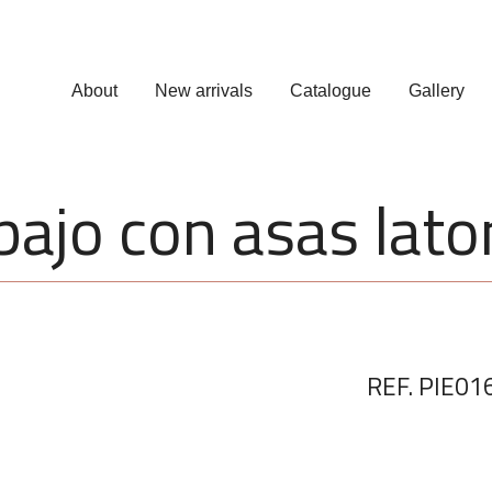
About
New arrivals
Catalogue
Gallery
ajo con asas lato
REF. PIE01