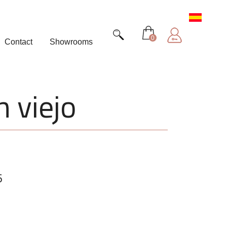
0
Contact
Showrooms
n viejo
6