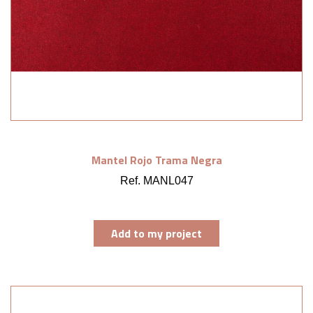
Mantel Rojo Trama Negra
Ref. MANL047
Add to my project