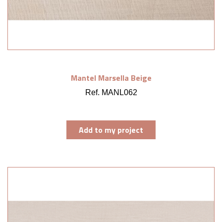
Mantel Marsella Beige
Ref. MANL062
Add to my project