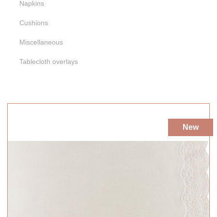
Napkins
Naranja
Morado
Blanco
Cushions
Miscellaneous
Tablecloth overlays
New