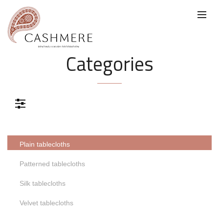
Categories
Color
Plain tablecloths
Color
Patterned tablecloths
Gris
Azul
Verde
Negro
Silk tablecloths
Velvet tablecloths
Marrón
Rosa
Beige