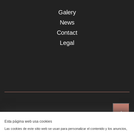
Galery
News
Contact
Legal
↑
Showroom Madrid
Esta página web usa cookies
Plaza de Canalejas 6, 4 izq
Las cookies de este sitio web se usan para personalizar el contenido y los anuncios,
Centro, 28014 Madrid