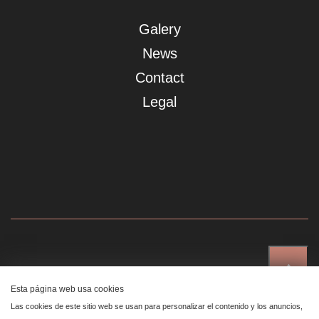
Galery
News
Contact
Legal
↑
Showroom Madrid
Esta página web usa cookies
Plaza de Canalejas 6, 4 izq
Las cookies de este sitio web se usan para personalizar el contenido y los anuncios,
Centro, 28014 Madrid