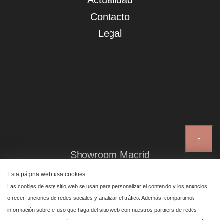
Actualidad
Contacto
Legal
↑
Showroom Madrid
Plaza de Canalejas 6, 4 izq
Esta página web usa cookies
Centro, 28014 Madrid
Las cookies de este sitio web se usan para personalizar el contenido y los anuncios,
ofrecer funciones de redes sociales y analizar el tráfico. Además, compartimos
información sobre el uso que haga del sitio web con nuestros partners de redes
Showroom Marbella