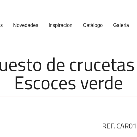
os
Novedades
Inspiracion
Catálogo
Galería
esto de crucetas
Escoces verde
REF. CAR0