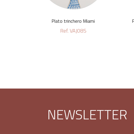
Plato trinchero Miami
P
Ref. VAJ085
NEWSLETTER